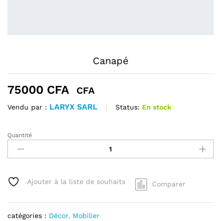
Canapé
75000
CFA
CFA
LARYX SARL
Status:
En stock
Vendu par :
Quantité
Canapé
quantité
Ajouter à la liste de souhaits
Comparer
catégories :
Décor
,
Mobilier