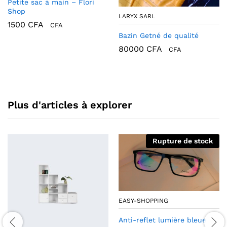
Petite sac à main – Flori
Shop
LARYX SARL
1500
CFA
CFA
Bazin Getné de qualité
80000
CFA
CFA
Plus d'articles à explorer
Rupture de stock
EASY-SHOPPING
Anti-reflet lumière bleue