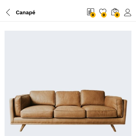
Canapé
0
0
0