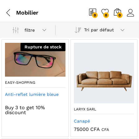
Mobilier
0
0
0
Tri par défaut
filtre
Rupture de stock
EASY-SHOPPING
Anti-reflet lumière bleue
Buy 3 to get 10%
LARYX SARL
x
x
discount
Canapé
n
x
75000
CFA
CFA