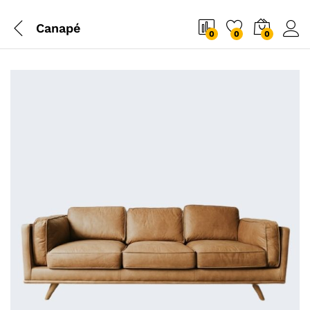
Canapé
0
0
0