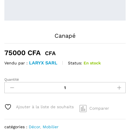
Canapé
75000
CFA
CFA
LARYX SARL
Status:
En stock
Vendu par :
Quantité
Canapé
quantité
Ajouter à la liste de souhaits
Comparer
catégories :
Décor
,
Mobilier