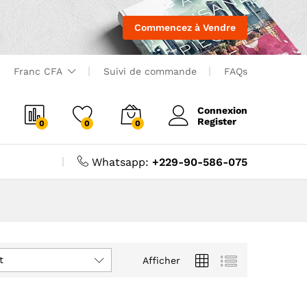
Commencez à Vendre
Franc CFA
Suivi de commande
FAQs
Connexion
Register
0
0
0
Whatsapp:
+229-90-586-075
t
Afficher