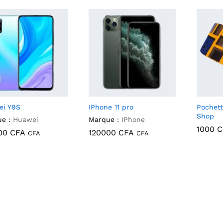
ei Y9S
IPhone 11 pro
Pochett
Shop
e :
Huawei
Marque :
IPhone
1000
C
00
CFA
120000
CFA
CFA
CFA
1000
C
00
CFA
120000
CFA