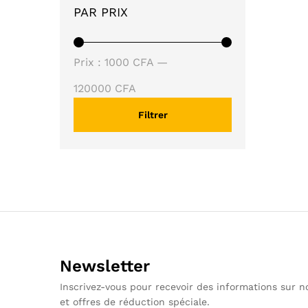
PAR PRIX
Prix
Prix
Prix :
1000 CFA
—
min
max
120000 CFA
Filtrer
Newsletter
Inscrivez-vous pour recevoir des informations sur 
et offres de réduction spéciale.