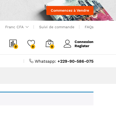
Commencez à Vendre
Franc CFA
Suivi de commande
FAQs
Connexion
Register
0
0
0
Whatsapp:
+229-90-586-075