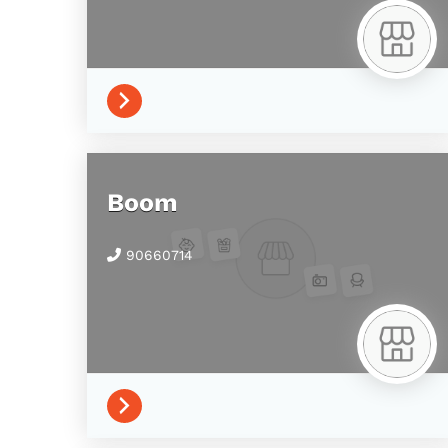
Boom
90660714