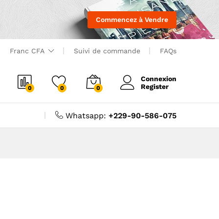
Commencez à Vendre
Franc CFA
Suivi de commande
FAQs
Connexion
Register
0
0
0
Whatsapp:
+229-90-586-075