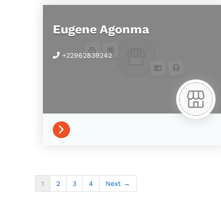
Eugene Agonma
+22962839242
1
2
3
4
Next →