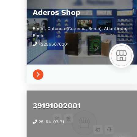
Aderos Shop
Benin,
Cotonou (Cotonou, Benin),
Atlantique,
Benin
+22966878201
39191002001
25-64-07-71