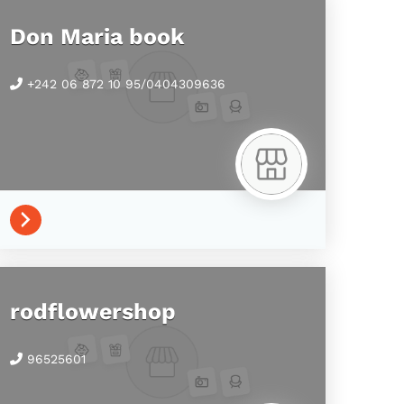
Don Maria book
+242 06 872 10 95/0404309636
rodflowershop
96525601