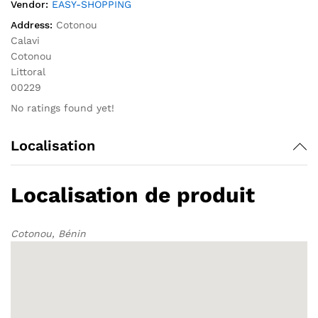
Vendor:
EASY-SHOPPING
Address:
Cotonou
Calavi
Cotonou
Littoral
00229
No ratings found yet!
Localisation
Localisation de produit
Cotonou, Bénin