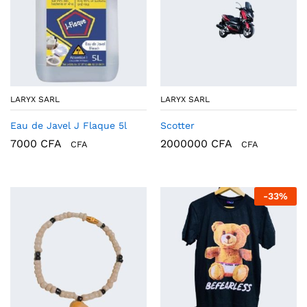
LARYX SARL
LARYX SARL
Eau de Javel J Flaque 5l
Scotter
7000
CFA
2000000
CFA
CFA
CFA
-
33
%