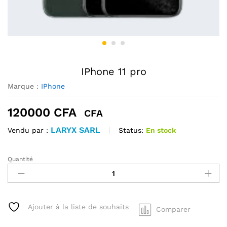
IPhone 11 pro
Marque :
IPhone
120000
CFA
CFA
LARYX SARL
Status:
En stock
Vendu par :
Quantité
IPhone
11
pro
quantité
Ajouter à la liste de souhaits
Comparer