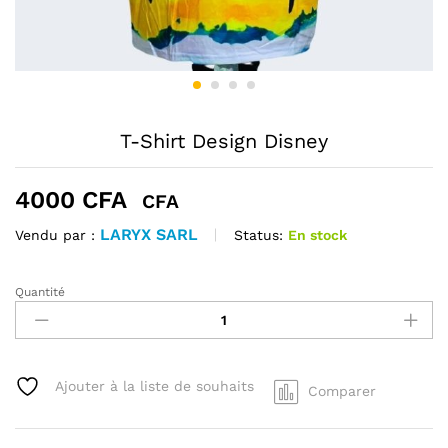
T-Shirt Design Disney
4000
CFA
CFA
LARYX SARL
Status:
En stock
Vendu par :
Quantité
T-
Shirt
Design
Disney
quantité
Ajouter à la liste de souhaits
Comparer