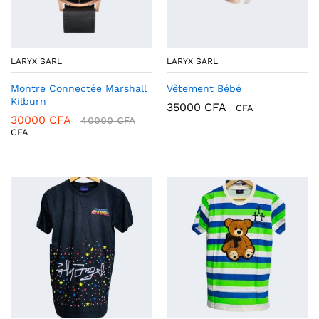
LARYX SARL
LARYX SARL
Montre Connectée Marshall
Vêtement Bébé
Kilburn
35000
CFA
CFA
30000
CFA
40000
CFA
CFA