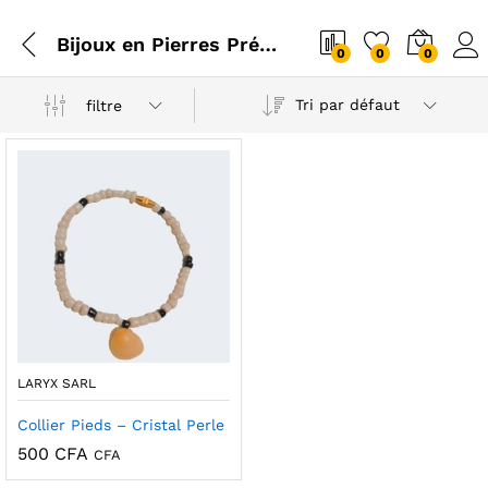
Bijoux en Pierres Précieuses
0
0
0
Tri par défaut
filtre
LARYX SARL
Collier Pieds – Cristal Perle
500
CFA
CFA