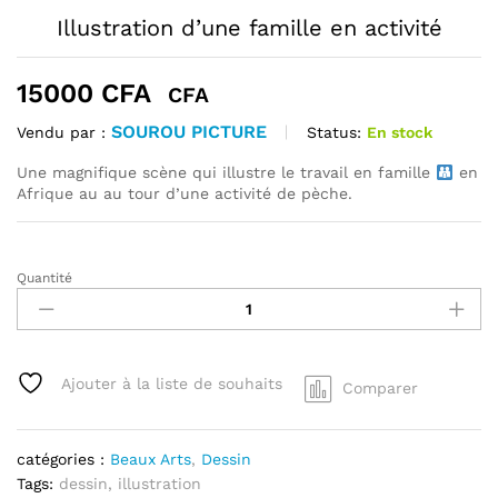
Illustration d’une famille en activité
15000
CFA
CFA
SOUROU PICTURE
Status:
En stock
Vendu par :
Une magnifique scène qui illustre le travail en famille
en
Afrique au au tour d’une activité de pèche.
Quantité
Illustration
d'une
famille
en
activité
Ajouter à la liste de souhaits
Comparer
quantité
catégories :
Beaux Arts
,
Dessin
Tags:
dessin
,
illustration