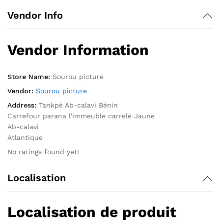
Vendor Info
Vendor Information
Store Name:
Sourou picture
Vendor:
Sourou picture
Address:
Tankpè Ab-calavi Bénin
Carrefour parana l'immeuble carrelé Jaune
Ab-calavi
Atlantique
No ratings found yet!
Localisation
Localisation de produit