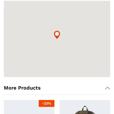
More Products
-
33
%