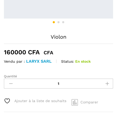
Violon
160000
CFA
CFA
LARYX SARL
Status:
En stock
Vendu par :
Quantité
Violon
quantité
Ajouter à la liste de souhaits
Comparer