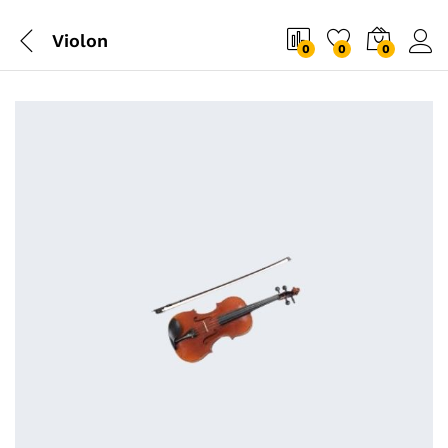
Violon
0
0
0