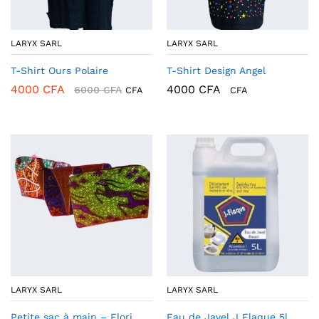
LARYX SARL
LARYX SARL
T-Shirt Ours Polaire
T-Shirt Design Angel
4000
CFA
4000
CFA
6000
CFA
CFA
CFA
LARYX SARL
LARYX SARL
Petite sac à main – Flori
Eau de Javel J Flaque 5l