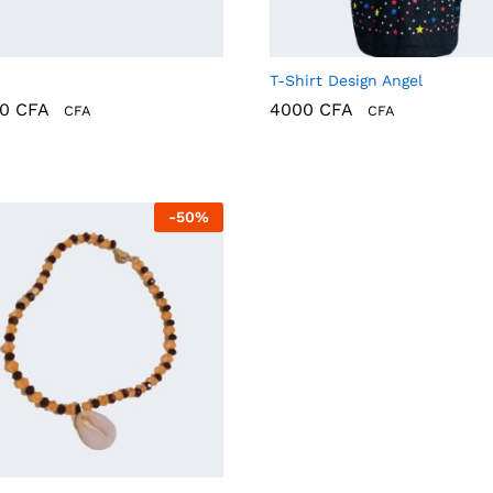
T-Shirt Design Angel
00
CFA
4000
CFA
CFA
CFA
00
CFA
4000
CFA
-
50
%