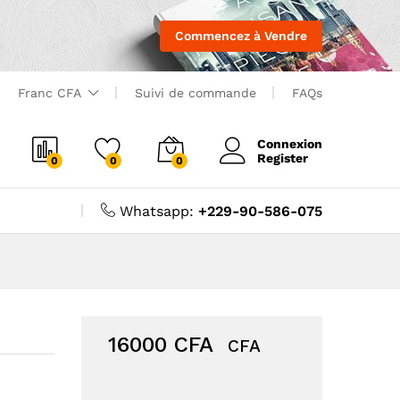
Commencez à Vendre
Franc CFA
Suivi de commande
FAQs
Connexion
Register
0
0
0
Whatsapp:
+229-90-586-075
16000
CFA
CFA