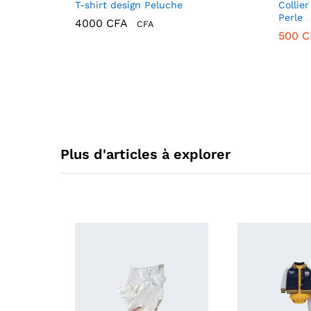
T-shirt design Peluche
Collie
Perle
4000
CFA
CFA
500
C
4000
CFA
500
C
Plus d'articles à explorer