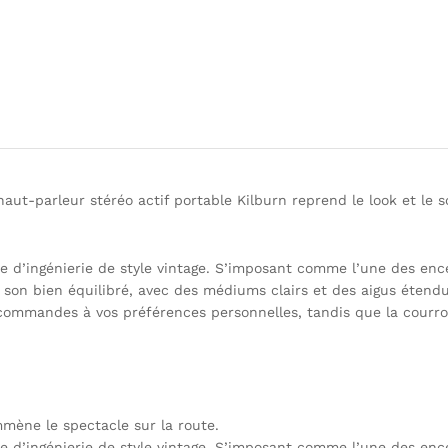
le haut-parleur stéréo actif portable Kilburn reprend le look et l
e d’ingénierie de style vintage. S’imposant comme l’une des ence
son bien équilibré, avec des médiums clairs et des aigus étendus
commandes à vos préférences personnelles, tandis que la courroi
mène le spectacle sur la route.
e d’ingénierie de style vintage. S’imposant comme l’une des ence