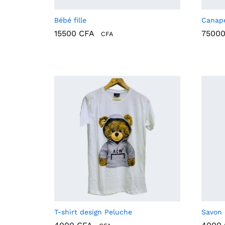
Bébé fille
Canap
15500
CFA
7500
CFA
15500
CFA
7500
T-shirt design Peluche
Savon 