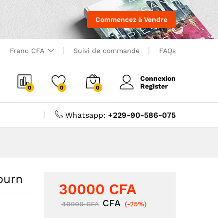
Commencez à Vendre
Franc CFA
Suivi de commande
FAQs
Connexion
Register
0
0
0
Whatsapp:
+229-90-586-075
burn
30000
CFA
CFA
40000
CFA
(-25%)