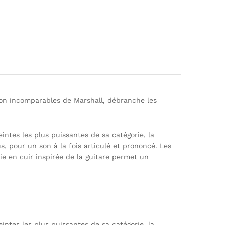
e son incomparables de Marshall, débranche les
intes les plus puissantes de sa catégorie, la
, pour un son à la fois articulé et prononcé. Les
e en cuir inspirée de la guitare permet un
intes les plus puissantes de sa catégorie, la