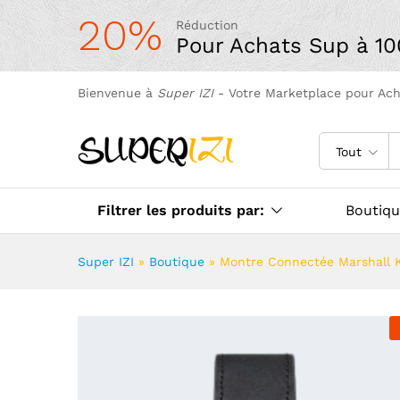
20%
Réduction
Pour Achats Sup à 1
Bienvenue à
Super IZI
- Votre Marketplace pour Ac
Tout
Filtrer les produits par:
Boutiq
Super IZI
»
Boutique
»
Montre Connectée Marshall K