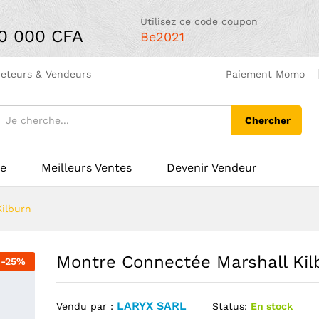
Utilisez ce code coupon
00 000 CFA
Be2021
heteurs & Vendeurs
Paiement Momo
Chercher
ue
Meilleurs Ventes
Devenir Vendeur
ilburn
Montre Connectée Marshall Kil
-
25
%
LARYX SARL
Status:
En stock
Vendu par :