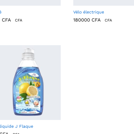
é
Vélo électrique
0
CFA
180000
CFA
CFA
CFA
0
CFA
180000
CFA
liquide J Flaque