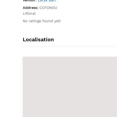
Vendor:
Laryx Sarl
Address:
COTONOU
Littoral
No ratings found yet!
Localisation